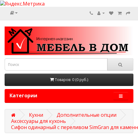
Товаров: 0 (0 руб.)
Категории
Кухни
Дополнительные опции
Аксессуары для кухонь
Сифон одинарный с переливом SimGran для камен