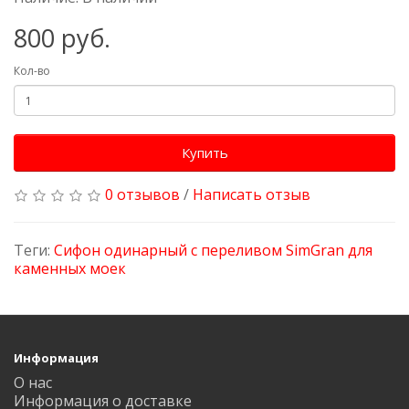
800 руб.
Кол-во
Купить
0 отзывов
/
Написать отзыв
Теги:
Сифон одинарный с переливом SimGran для
каменных моек
Информация
О нас
Информация о доставке