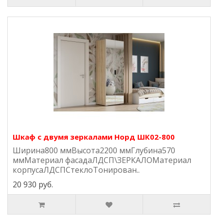
Шкаф с двумя зеркалами Норд ШК02-800
Ширина800 ммВысота2200 ммГлубина570
ммМатериал фасадаЛДСП\ЗЕРКАЛОМатериал
корпусаЛДСПСтеклоТонирован..
20 930 руб.