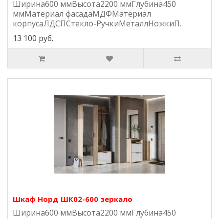
Ширина600 ммВысота2200 ммГлубина450
ммМатериал фасадаМДФМатериал
корпусаЛДСПСтекло-РучкиМеталлНожкиП..
13 100 руб.
Шкаф Норд ШК02-600 зеркало
Ширина600 ммВысота2200 ммГлубина450