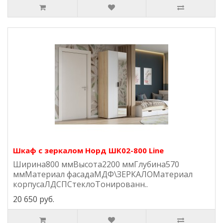
Шкаф с зеркалом Норд ШК02-800 Line
Ширина800 ммВысота2200 ммГлубина570
ммМатериал фасадаМДФ\ЗЕРКАЛОМатериал
корпусаЛДСПСтеклоТонированн..
20 650 руб.