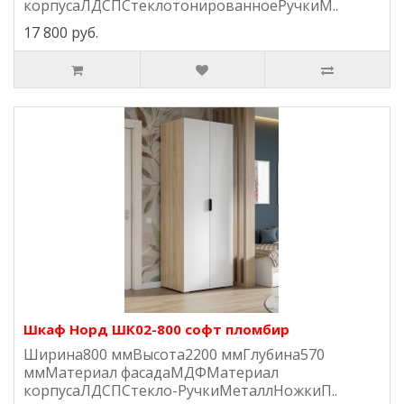
корпусаЛДСПСтеклотонированноеРучкиМ..
17 800 руб.
Шкаф Норд ШК02-800 софт пломбир
Ширина800 ммВысота2200 ммГлубина570
ммМатериал фасадаМДФМатериал
корпусаЛДСПСтекло-РучкиМеталлНожкиП..