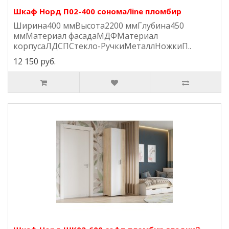
Шкаф Норд П02-400 сонома/line пломбир
Ширина400 ммВысота2200 ммГлубина450
ммМатериал фасадаМДФМатериал
корпусаЛДСПСтекло-РучкиМеталлНожкиП..
12 150 руб.