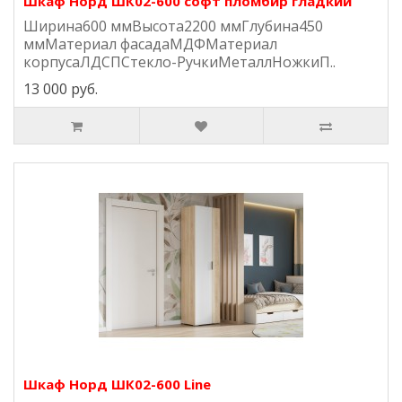
Шкаф Норд ШК02-600 софт пломбир гладкий
Ширина600 ммВысота2200 ммГлубина450
ммМатериал фасадаМДФМатериал
корпусаЛДСПСтекло-РучкиМеталлНожкиП..
13 000 руб.
Шкаф Норд ШК02-600 Line