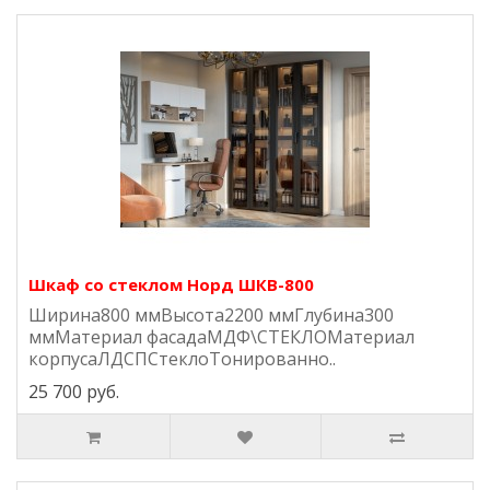
Шкаф со стеклом Норд ШКВ-800
Ширина800 ммВысота2200 ммГлубина300
ммМатериал фасадаМДФ\СТЕКЛОМатериал
корпусаЛДСПСтеклоТонированно..
25 700 руб.