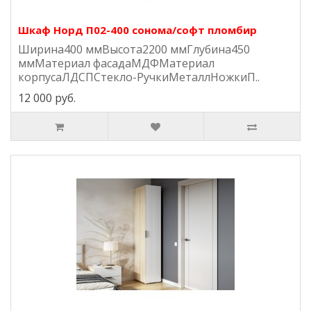
Шкаф Норд П02-400 сонома/софт пломбир
Ширина400 ммВысота2200 ммГлубина450
ммМатериал фасадаМДФМатериал
корпусаЛДСПСтекло-РучкиМеталлНожкиП..
12 000 руб.