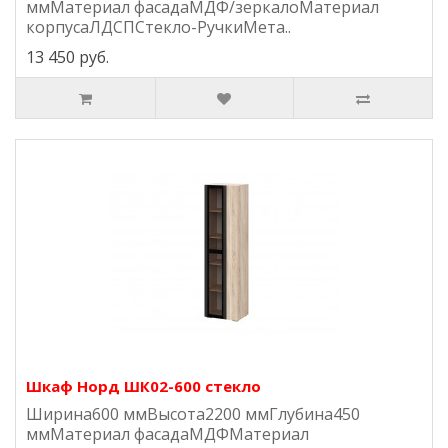
ммМатериал фасадаМДФ/зеркалоМатериал
корпусаЛДСПСтекло-РучкиМета..
13 450 руб.
Шкаф Норд ШК02-600 стекло
Ширина600 ммВысота2200 ммГлубина450
ммМатериал фасадаМДФМатериал