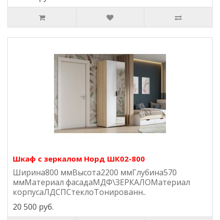
Шкаф с зеркалом Норд ШК02-800
Ширина800 ммВысота2200 ммГлубина570
ммМатериал фасадаМДФ\ЗЕРКАЛОМатериал
корпусаЛДСПСтеклоТонированн..
20 500 руб.