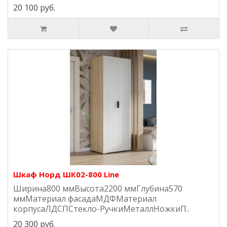
20 100 руб.
Шкаф Норд ШК02-800 Line
Ширина800 ммВысота2200 ммГлубина570
ммМатериал фасадаМДФМатериал
корпусаЛДСПСтекло-РучкиМеталлНожкиП..
20 300 руб.