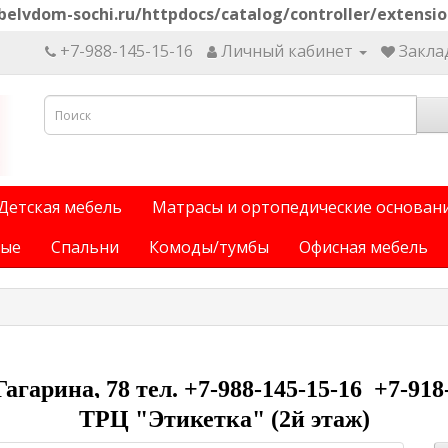
elvdom-sochi.ru/httpdocs/catalog/controller/extensi
+7-988-145-15-16
Личный кабинет
Заклад
Детская мебель
Матрасы и ортопедические основан
ные
Спальни
Комоды/тумбы
Офисная мебель
 Гагарина, 78 тел. +7-988-145-15-16 +7-918
ТРЦ "Этикетка" (2й этаж)