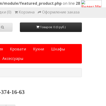
on/module/featured_product.php
on line
28
ки (0)
Корзина
Оформление заказа
Товаров: 0 (0 руб.)
ия
Кровати
Кухни
Шкафы
Аксессуары
-
374-16-63