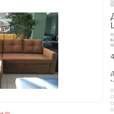
П
К
Н
4
Д
в (0)