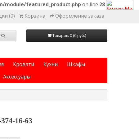
on/module/featured_product.php
on line
28
ки (0)
Корзина
Оформление заказа
Товаров: 0 (0 руб.)
ия
Кровати
Кухни
Шкафы
Аксессуары
-
374-16-63