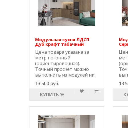
Модульная кухня ЛДСП
Мод
Дуб крафт табачный
Сер
Цена товара указана за
Цен
метр погонный
мет
(ориентировочная).
(ор
Точный просчет можно
Точ
выполнить из модулей ни..
вып
13 500 руб.
13 5
КУПИТЬ
К