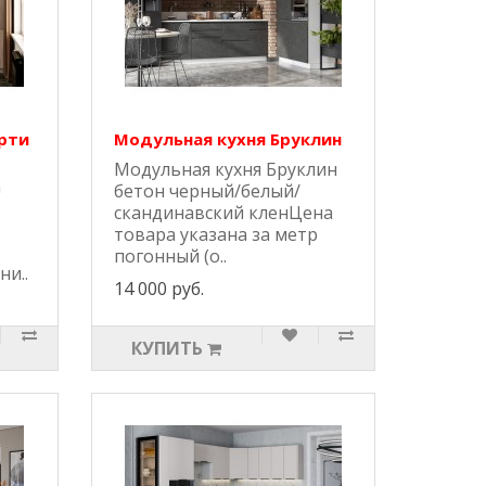
рти
Модульная кухня Бруклин
Модульная кухня Бруклин
а
бетон черный/белый/
скандинавский кленЦена
товара указана за метр
погонный (о..
ни..
14 000 руб.
КУПИТЬ