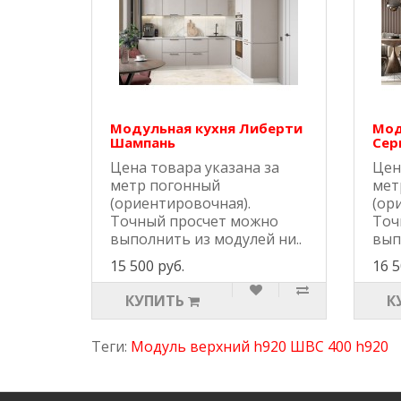
Модульная кухня Либерти
Мод
Шампань
Сер
Цена товара указана за
Цен
метр погонный
мет
(ориентировочная).
(ор
Точный просчет можно
Точ
выполнить из модулей ни..
вып
15 500 руб.
16 5
КУПИТЬ
К
Теги:
Модуль верхний h920 ШВС 400 h920