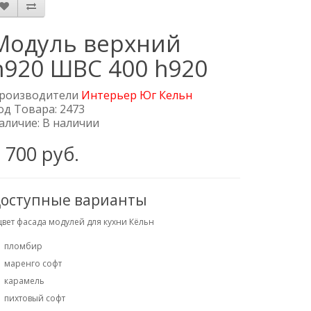
Модуль верхний
h920 ШВС 400 h920
роизводители
Интерьер Юг Кельн
од Товара: 2473
аличие: В наличии
 700 руб.
оступные варианты
цвет фасада модулей для кухни Кёльн
пломбир
маренго софт
карамель
пихтовый софт