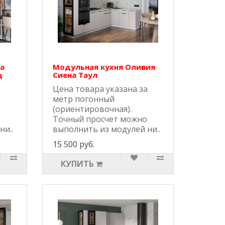
а
Модульная кухня Оливия
ц
Сиена Таул
а
Цена товара указана за
метр погонный
(ориентировочная).
Точный просчет можно
ни..
выполнить из модулей ни..
15 500 руб.
КУПИТЬ