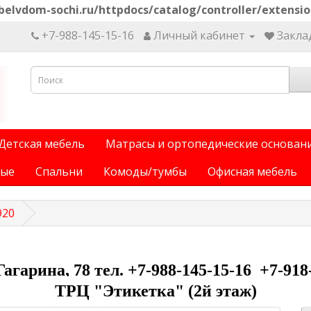
elvdom-sochi.ru/httpdocs/catalog/controller/extensi
+7-988-145-15-16
Личный кабинет
Заклад
Детская мебель
Матрасы и ортопедические основан
ные
Спальни
Комоды/тумбы
Офисная мебель
920
 Гагарина, 78 тел. +7-988-145-15-16 +7-918
ТРЦ "Этикетка" (2й этаж)