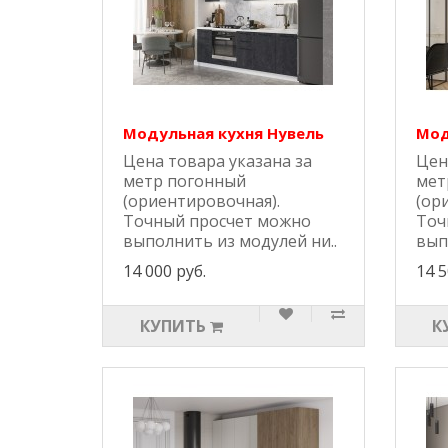
Модульная кухня Нувель
Мод
Цена товара указана за
Цен
метр погонный
мет
(ориентировочная).
(ор
Точный просчет можно
Точ
выполнить из модулей ни..
вып
14 000 руб.
14 5
КУПИТЬ
К