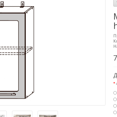
П
К
Н
7
Д