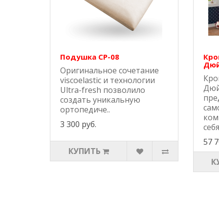
Подушка СР-08
Кро
Дюй
Оригинальное сочетание
Кро
viscoelastic и технологии
Дюй
Ultra-fresh позволило
пре
создать уникальную
сам
ортопедиче..
ком
3 300 руб.
себя
57 7
КУПИТЬ
К