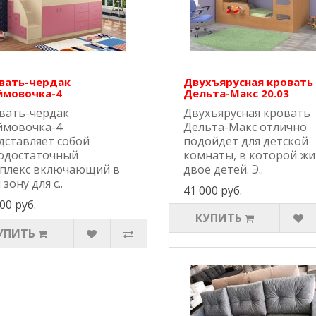
вать-чердак
Двухъярусная кровать
мовочка-4
Дельта-Макс 20.03
вать-чердак
Двухъярусная кровать
мовочка-4
Дельта-Макс отлично
дставляет собой
подойдет для детской
одостаточный
комнаты, в которой жи
плекс включающий в
двое детей. Э..
 зону для с..
41 000 руб.
00 руб.
КУПИТЬ
УПИТЬ