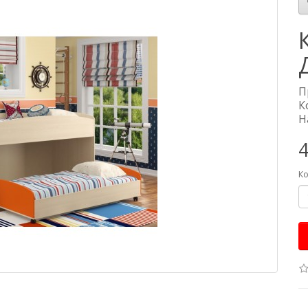
П
К
Н
4
Ко