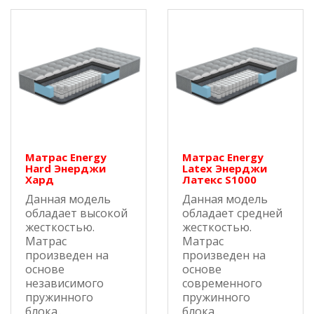
Матрас Energy
Матрас Energy
Hard Энерджи
Latex Энерджи
Хард
Латекс S1000
Данная модель
Данная модель
обладает высокой
обладает средней
жесткостью.
жесткостью.
Матрас
Матрас
произведен на
произведен на
основе
основе
независимого
современного
пружинного
пружинного
блока..
блока..