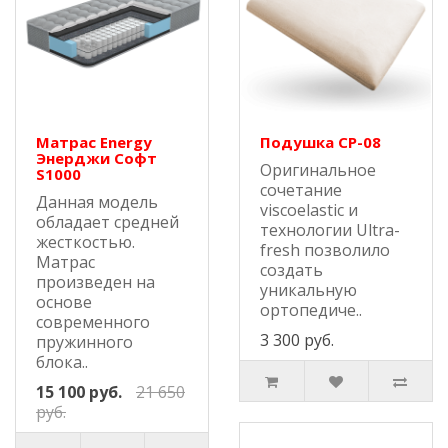
Матрас Energy
Подушка СР-08
Энерджи Софт
Оригинальное
S1000
сочетание
Данная модель
viscoelastic и
обладает средней
технологии Ultra-
жесткостью.
fresh позволило
Матрас
создать
произведен на
уникальную
основе
ортопедиче..
современного
3 300 руб.
пружинного
блока..
15 100 руб.
21 650
руб.