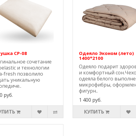
ушка СР-08
Одеяло Эконом (лето)
1400*2100
гинальное сочетание
Одеяло подарит здоро
oelastic и технологии
и комфортный сон.Чех
ra-fresh позволило
одеяла белого выполне
дать уникальную
микрофибры, оформле
опедиче..
фигурн..
0 руб.
1 400 руб.
УПИТЬ
КУПИТЬ