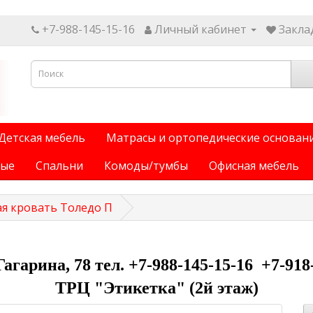
+7-988-145-15-16
Личный кабинет
Заклад
Детская мебель
Матрасы и ортопедические основан
ные
Спальни
Комоды/тумбы
Офисная мебель
ая кровать Толедо П
 Гагарина, 78 тел. +7-988-145-15-16 +7-918
ТРЦ "Этикетка" (2й этаж)