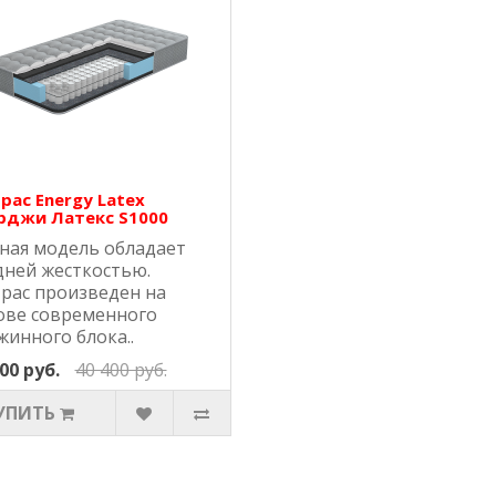
рас Energy Latex
рджи Латекс S1000
ная модель обладает
дней жесткостью.
рас произведен на
ове современного
жинного блока..
00 руб.
40 400 руб.
УПИТЬ