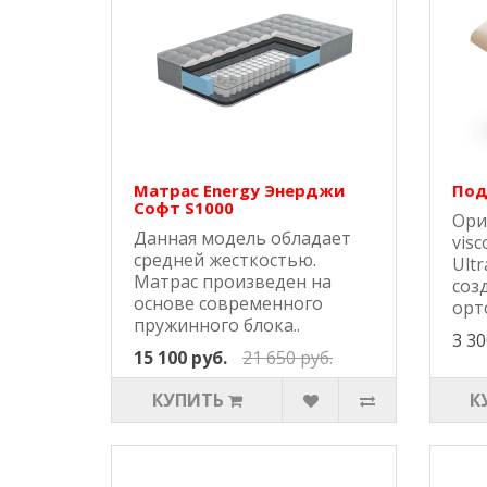
Матрас Energy Энерджи
Под
Софт S1000
Ори
Данная модель обладает
visc
средней жесткостью.
Ult
Матрас произведен на
соз
основе современного
орт
пружинного блока..
3 30
15 100 руб.
21 650 руб.
КУПИТЬ
К