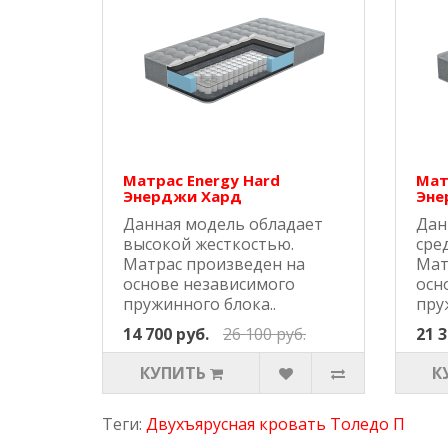
Матрас Energy Hard
Мат
Энерджи Хард
Эне
Данная модель обладает
Дан
высокой жесткостью.
сре
Матрас произведен на
Мат
основе независимого
осн
пружинного блока..
пру
14 700 руб.
26 100 руб.
21 3
КУПИТЬ
К
Теги:
Двухъярусная кровать Толедо П