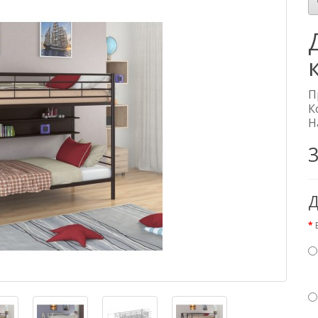
П
К
Н
3
Д