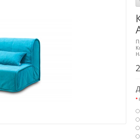
П
К
Н
2
Д