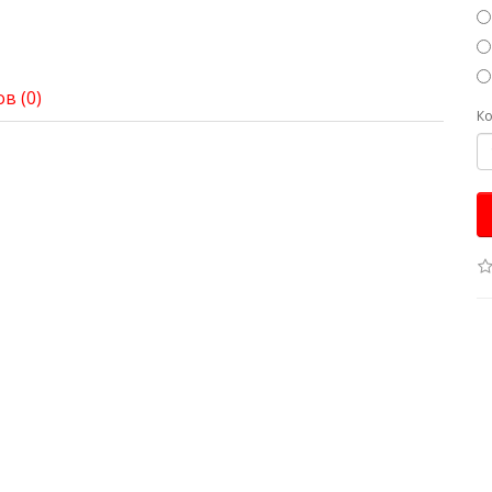
в (0)
Ко