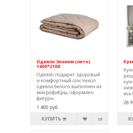
Одеяло Эконом (лето)
Кух
1400*2100
Кух
Одеяло подарит здоровый
реш
и комфортный сон.Чехол
кух
одеяла белого выполнен из
ниж
микрофибры, оформлен
искл
фигурн..
26 9
1 400 руб.
КУПИТЬ
К