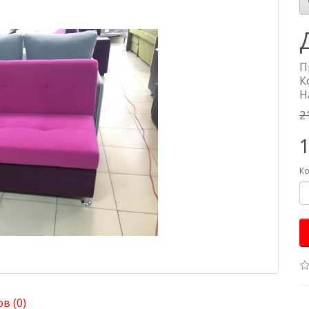
П
К
Н
2
1
Ко
в (0)