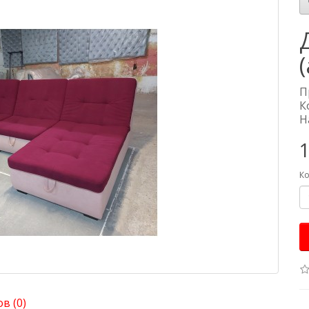
П
К
Н
1
Ко
в (0)