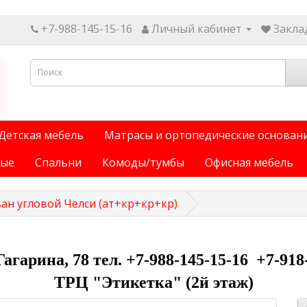
+7-988-145-15-16
Личный кабинет
Заклад
Детская мебель
Матрасы и ортопедические основан
ные
Спальни
Комоды/тумбы
Офисная мебель
ан угловой Челси (ат+кр+кр+кр)
 Гагарина, 78 тел. +7-988-145-15-16 +7-918
ТРЦ "Этикетка" (2й этаж)