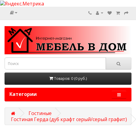
Товаров: 0 (0 руб.)
Категории
Гостиные
Гостиная Герда (дуб крафт серый/серый графит)