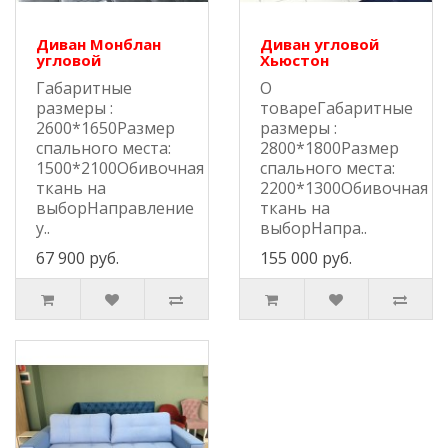
Диван Монблан
Диван угловой
угловой
Хьюстон
Габаритные
О
размеры :
товареГабаритные
2600*1650Размер
размеры :
спального места:
2800*1800Размер
1500*2100Обивочная
спального места:
ткань на
2200*1300Обивочная
выборНаправление
ткань на
у..
выборНапра..
67 900 руб.
155 000 руб.