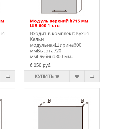
мм
Модуль верхний h715 мм
ШВ 600 1-ств
ня
Входит в комплект: Кухня
Кельн
модульнаяШирина600
ммВысота720
ммГлубина300 мм..
6 050 руб.
КУПИТЬ