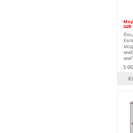
Мод
ШВ 
Вхо
Кел
мод
ммВ
ммГ
5 00
К