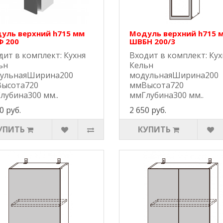
уль верхний h715 мм
Модуль верхний h715 
 200
ШВБН 200/3
дит в комплект: Кухня
Входит в комплект: Кух
ьн
Кельн
ульнаяШирина200
модульнаяШирина200
ысота720
ммВысота720
лубина300 мм..
ммГлубина300 мм..
0 руб.
2 650 руб.
УПИТЬ
КУПИТЬ