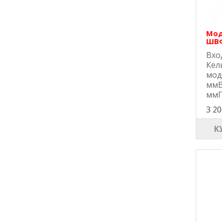
Мод
ШВФ
Вхо
Кел
мод
ммВ
ммГ
3 20
К