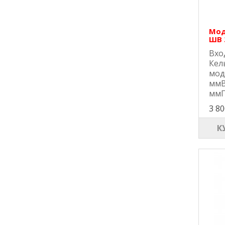
Мод
ШВ 
Вхо
Кел
мод
ммВ
ммГ
3 80
К