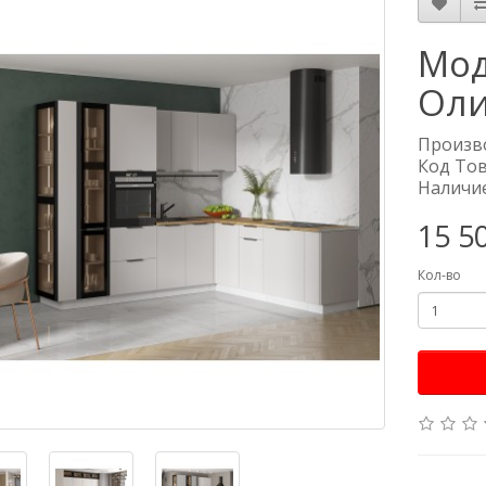
Мод
Оли
Произв
Код Тов
Наличие
15 5
Кол-во