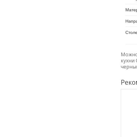
Матер
Напр
Стол
Можно
кухни
черны
Реко