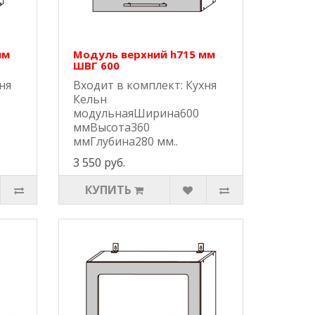
мм
Модуль верхний h715 мм
ШВГ 600
ня
Входит в комплект: Кухня
Кельн
модульнаяШирина600
ммВысота360
ммГлубина280 мм..
3 550 руб.
КУПИТЬ