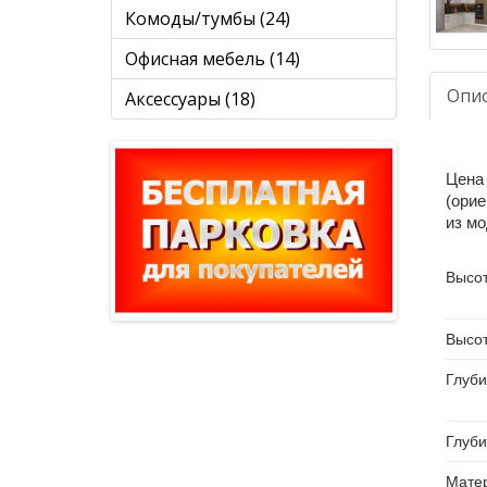
Комоды/тумбы (24)
Офисная мебель (14)
Опи
Аксессуары (18)
Цена 
(орие
из мо
Высо
Высот
Глуб
Глуби
Мате