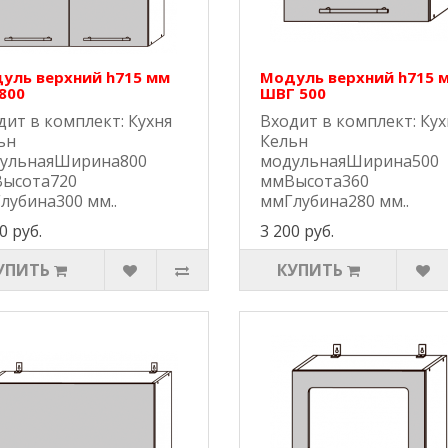
уль верхний h715 мм
Модуль верхний h715 
800
ШВГ 500
дит в комплект: Кухня
Входит в комплект: Кух
ьн
Кельн
ульнаяШирина800
модульнаяШирина500
ысота720
ммВысота360
лубина300 мм..
ммГлубина280 мм..
0 руб.
3 200 руб.
УПИТЬ
КУПИТЬ