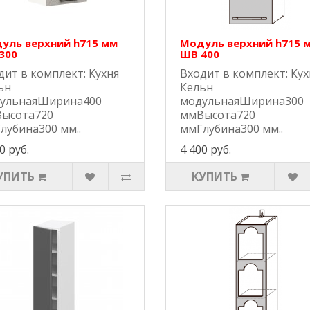
уль верхний h715 мм
Модуль верхний h715 
300
ШВ 400
дит в комплект: Кухня
Входит в комплект: Кух
ьн
Кельн
ульнаяШирина400
модульнаяШирина300
ысота720
ммВысота720
лубина300 мм..
ммГлубина300 мм..
0 руб.
4 400 руб.
УПИТЬ
КУПИТЬ