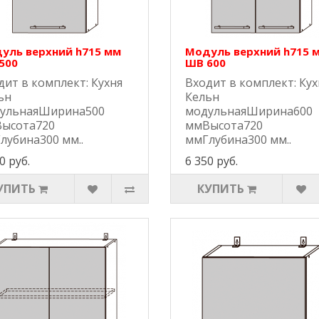
уль верхний h715 мм
Модуль верхний h715 
500
ШВ 600
дит в комплект: Кухня
Входит в комплект: Кух
ьн
Кельн
ульнаяШирина500
модульнаяШирина600
ысота720
ммВысота720
лубина300 мм..
ммГлубина300 мм..
0 руб.
6 350 руб.
УПИТЬ
КУПИТЬ