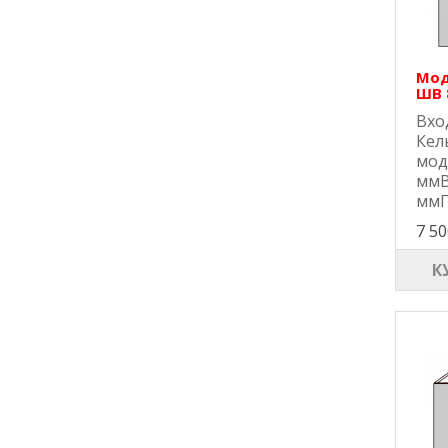
Мод
ШВ 
Вхо
Кел
мод
ммВ
ммГ
7 50
К