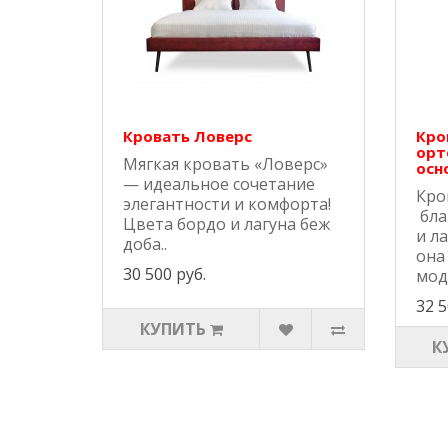
Кровать Ловерс
Кро
орт
Мягкая кровать «Ловерс»
осн
— идеальное сочетание
Кро
элегантности и комфорта!
бла
Цвета бордо и лагуна беж
и л
доба..
она
30 500 руб.
модн
32 5
КУПИТЬ
К