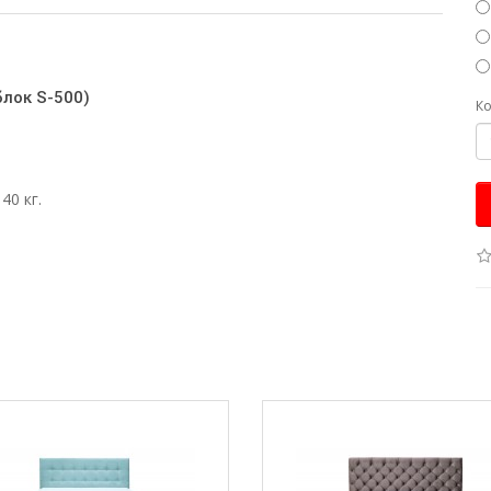
блок S-500)
Ко
40 кг.