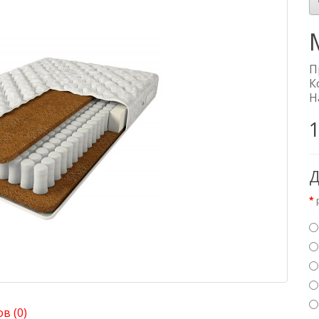
П
К
Н
1
Д
в (0)