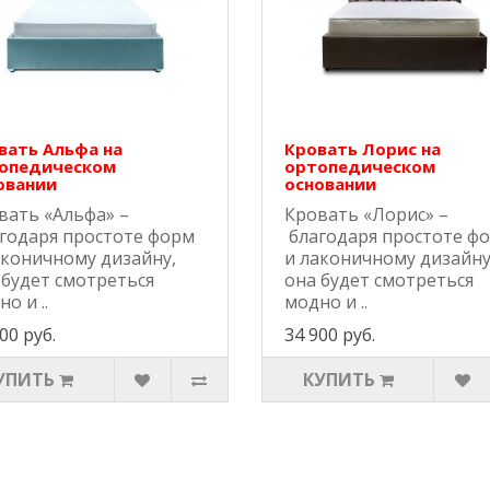
вать Альфа на
Кровать Лорис на
опедическом
ортопедическом
овании
основании
вать «Альфа» –
Кровать «Лорис» –
годаря простоте форм
благодаря простоте ф
аконичному дизайну,
и лаконичному дизайну
 будет смотреться
она будет смотреться
о и ..
модно и ..
00 руб.
34 900 руб.
УПИТЬ
КУПИТЬ