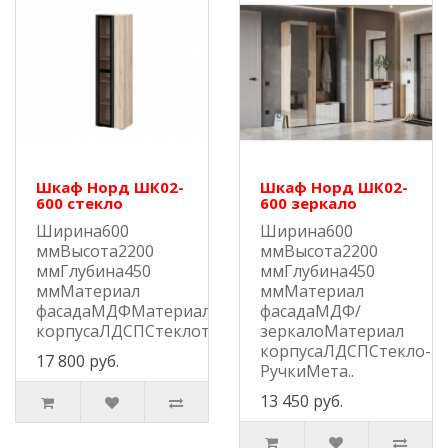
Шкаф Норд ШК02-
Шкаф Норд ШК02-
600 стекло
600 зеркало
Ширина600
Ширина600
ммВысота2200
ммВысота2200
ммГлубина450
ммГлубина450
ммМатериал
ммМатериал
фасадаМДФМатериал
фасадаМДФ/
корпусаЛДСПСтеклотонированноеРучкиМ..
зеркалоМатериал
корпусаЛДСПСтекло-
17 800 руб.
РучкиМета..
13 450 руб.