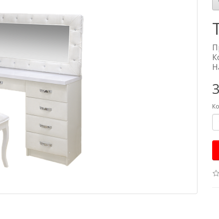
П
К
Н
3
Ко