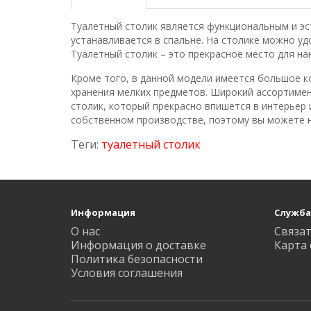
Туалетный столик является функциональным и эс
устанавливается в спальне. На столике можно уд
Туалетный столик – это прекрасное место для на
Кроме того, в данной модели имеется большое к
хранения мелких предметов. Широкий ассортиме
столик, который прекрасно впишется в интерьер 
собственном производстве, поэтому вы можете н
Теги:
туалетный столик
Информация
Служба
О нас
Связат
Информация о доставке
Карта 
Политика безопасности
Условия соглашения