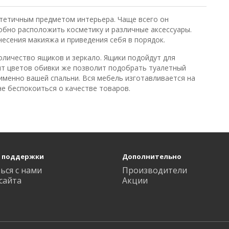
тетичным предметом интерьера. Чаще всего он
обно расположить косметику и различные аксессуары.
несения макияжа и приведения себя в порядок.
оличество ящиков и зеркало. Ящики подойдут для
нт цветов обивки же позволит подобрать туалетный
именно вашей спальни. Вся мебель изготавливается на
е беспокоиться о качестве товаров.
 поддержки
Дополнительно
ься с нами
Производители
сайта
Акции